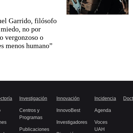
l Garrido, filósofo
miedo, no por
 o vergonzoso o
 es menos humano”
ctoría
Investigación
Innovación
Incidencia
Doct
o
Centros y
InnovoBest
Agenda
Programas
nes
Investigadores
Voces
Publicaciones
UAH