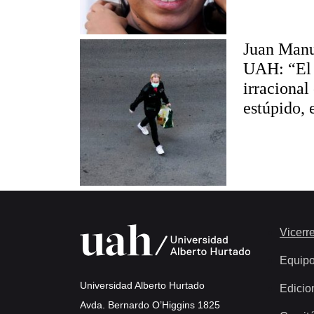
Juan Manue
UAH: “El 
irracional
estúpido,
Vicerre
Equip
Universidad Alberto Hurtado
Edicio
Avda. Bernardo O’Higgins 1825