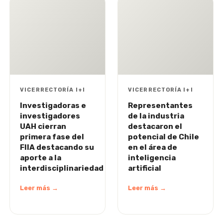
VICERRECTORÍA I+I
VICERRECTORÍA I+I
Investigadoras e
Representantes
investigadores
de la industria
UAH cierran
destacaron el
primera fase del
potencial de Chile
FIIA destacando su
en el área de
aporte a la
inteligencia
interdisciplinariedad
artificial
Leer más →
Leer más →