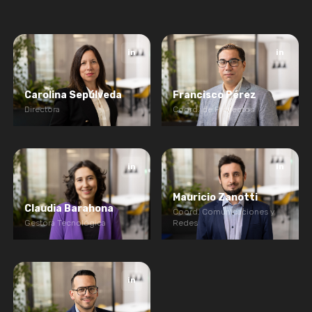
in
in
Carolina Sepúlveda
Francisco Pérez
Directora
Coord. de Proyectos
in
in
Mauricio Zanotti
Claudia Barahona
Coord. Comunicaciones y
Gestora Tecnológica
Redes
in