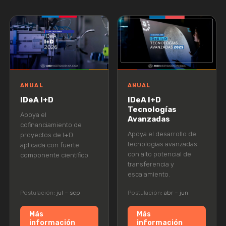
ANUAL
ANUAL
IDeA I+D
IDeA I+D
Tecnologías
Apoya el
Avanzadas
cofinanciamiento de
Apoya el desarrollo de
proyectos de I+D
tecnologías avanzadas
aplicada con fuerte
con alto potencial de
componente científico.
transferencia y
escalamiento.
Postulación:
jul – sep
Postulación:
abr – jun
Más
Más
información
información