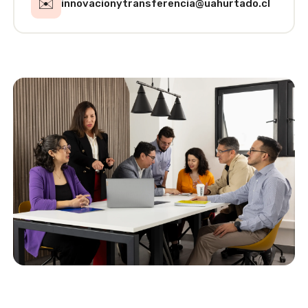
✉️
innovacionytransferencia@uahurtado.cl