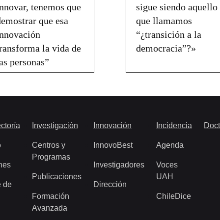
innovar, tenemos que
sigue siendo aquello
demostrar que esa
que llamamos
innovación
“¿transición a la
transforma la vida de
democracia”?»
las personas”
ctoría
Investigación
Innovación
Incidencia
Doct
o
Centros y
InnovoBest
Agenda
Programas
nes
Investigadores
Voces
Publicaciones
UAH
 de
Dirección
Formación
ChileDice
Avanzada