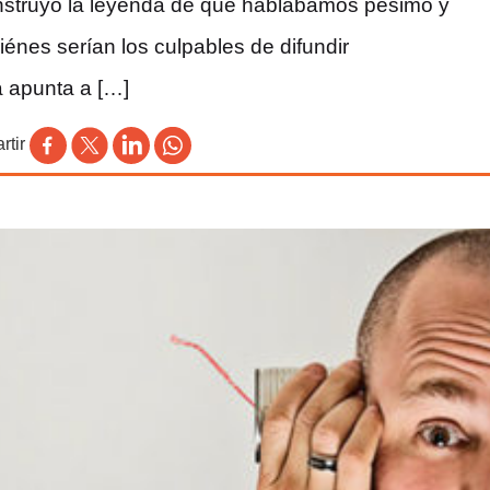
nstruyó la leyenda de que hablábamos pésimo y
iénes serían los culpables de difundir
ia apunta a […]
tir