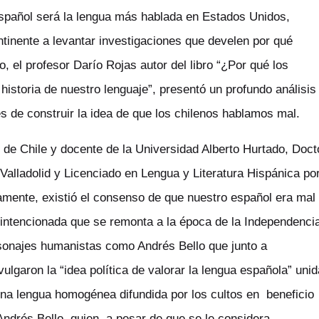
 español será la lengua más hablada en Estados Unidos,
ntinente a levantar investigaciones que develen por qué
el profesor Darío Rojas autor del libro “
¿Por qué los
historia de nuestro lenguaje”, presentó un profundo análisis
s de construir la idea de que los chilenos hablamos mal.
 de Chile y docente de la Universidad Alberto Hurtado, Doct
 Valladolid y Licenciado en Lengua y Literatura Hispánica po
vamente, existió el consenso de que nuestro español era mal
intencionada que se remonta a la época de la Independenci
sonajes humanistas como Andrés Bello que junto a
vulgaron la “idea política de valorar la lengua española” unid
una lengua homogénea difundida por los cultos en beneficio
ndrés Bello, quien, a pesar de que se le considera