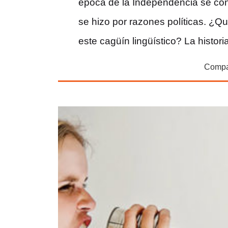
época de la Independencia se co
se hizo por razones políticas. ¿Qu
este cagüín lingüístico? La histor
Compar