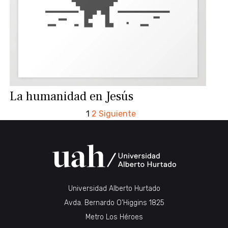
La humanidad en Jesús
PAGINACIÓN
1
2
Siguiente
DE
ENTRADAS
Universidad Alberto Hurtado
Avda. Bernardo O’Higgins 1825
Metro Los Héroes