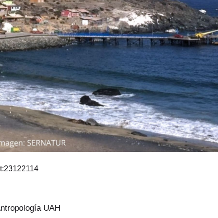
t:23122114
Antropología UAH