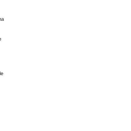
na
e
de