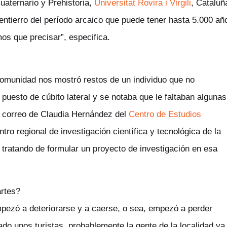
aternario y Prehistoria,
Universitat Rovira i Virgili
, Cataluñ
entierro del período arcaico que puede tener hasta 5.000 añ
os que precisar”, especifica.
 comunidad nos mostró restos de un individuo que no
uesto de cúbito lateral y se notaba que le faltaban algunas
n correo de Claudia Hernández del
Centro de Estudios
ntro regional de investigación científica y tecnológica de la
tratando de formular un proyecto de investigación en esa
artes?
empezó a deteriorarse y a caerse, o sea, empezó a perder
do unos turistas, probablemente la gente de la localidad ya