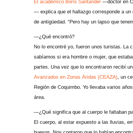
El académico Boris Santander
—doctor en Cu
— explica que el hallazgo corresponde a un 
de antigüedad. “Pero hay un lapso que tenem
—¿Qué encontró?
No lo encontré yo, fueron unos turistas. La
sabíamos si era hombre o mujer, que estaba p
partes. Una vez que lo encontraron recibí u
Avanzados en Zonas Áridas (CEAZA)
, un ce
Región de Coquimbo. Yo llevaba varios años 
área.
—¿Qué significa que al cuerpo le faltaban p
El cuerpo, al estar expuesto a las lluvias, 
huesos. Nos contaron que lo habían encontra