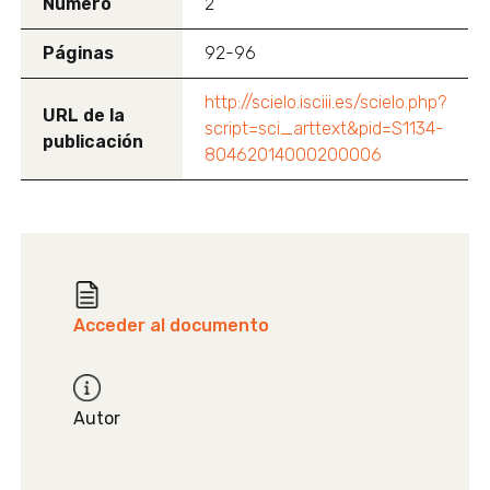
Número
2
Páginas
92-96
http://scielo.isciii.es/scielo.php?
URL de la
script=sci_arttext&pid=S1134-
publicación
80462014000200006
Acceder al documento
Autor