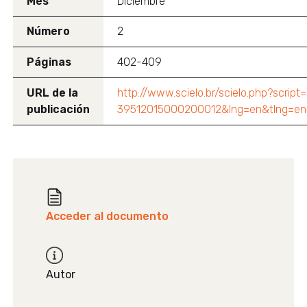
Mes
Diciembre
Número
2
Páginas
402-409
URL de la
http://www.scielo.br/scielo.php?scrip
publicación
39512015000200012&lng=en&tlng=en&
Acceder al documento
Autor