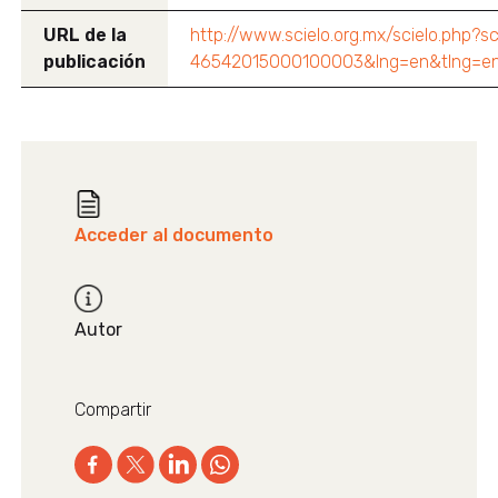
URL de la
http://www.scielo.org.mx/scielo.php?s
publicación
46542015000100003&lng=en&tlng=en&
Acceder al documento
Autor
Compartir