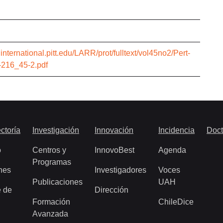
a.international.pitt.edu/LARR/prot/fulltext/vol45no2/Pert-
-216_45-2.pdf
ctoría
Investigación
Innovación
Incidencia
Doct
o
Centros y
InnovoBest
Agenda
Programas
nes
Investigadores
Voces
Publicaciones
UAH
 de
Dirección
Formación
ChileDice
Avanzada