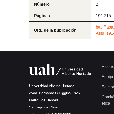
Número
2
Páginas
191-215
http://las
URL de la publicación
Astu_191
Vicerre
Equip
Universidad Alberto Hurtado
Edicio
Avda. Bernardo O’Higgins 1825
Comité
Metro Los Héroes
ética
Santiago de Chile