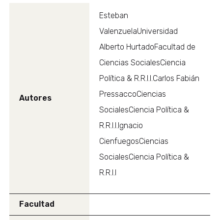
Esteban
ValenzuelaUniversidad
Alberto HurtadoFacultad de
Ciencias SocialesCiencia
Política & R.R.I.I.Carlos Fabián
PressaccoCiencias
Autores
SocialesCiencia Política &
R.R.I.I.Ignacio
CienfuegosCiencias
SocialesCiencia Política &
R.R.I.I
Facultad