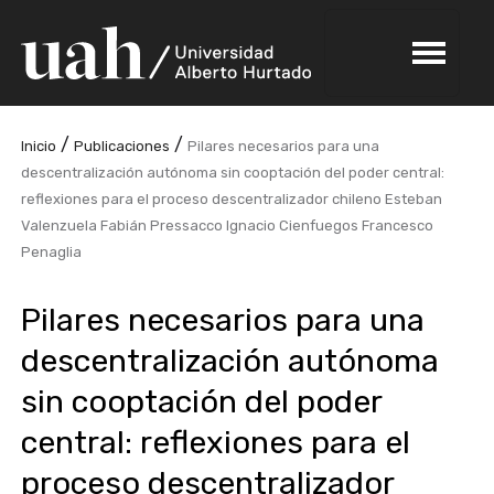
/
/
Inicio
Publicaciones
Pilares necesarios para una
descentralización autónoma sin cooptación del poder central:
reflexiones para el proceso descentralizador chileno Esteban
Valenzuela Fabián Pressacco Ignacio Cienfuegos Francesco
Penaglia
Pilares necesarios para una
descentralización autónoma
sin cooptación del poder
central: reflexiones para el
proceso descentralizador