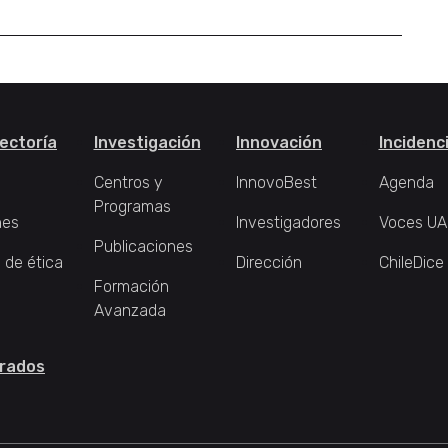
ectoría
Investigación
Innovación
Incidenc
Centros y
InnovoBest
Agenda
Programas
nes
Investigadores
Voces UA
Publicaciones
 de ética
Dirección
ChileDice
Formación
Avanzada
rados