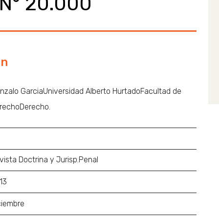
 N° 20.000
ón
nzalo GarciaUniversidad Alberto HurtadoFacultad de
rechoDerecho.
vista Doctrina y Jurisp.Penal
13
ciembre