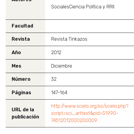
SocialesCiencia Política y RRII.
Facultad
Revista
Revista Tinkazos
Año
2012
Mes
Diciembre
Número
32
Páginas
147-164
http://www.scielo.org.bo/scielo.php?
URL de la
script=sci_arttext&pid=S1990-
publicación
74512012000200009