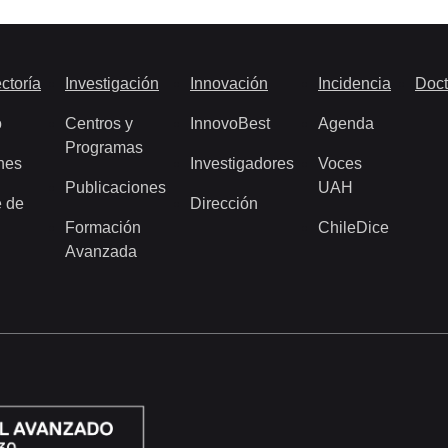
ctoría
Investigación
Innovación
Incidencia
Doct
o
Centros y
InnovoBest
Agenda
Programas
nes
Investigadores
Voces
Publicaciones
UAH
 de
Dirección
Formación
ChileDice
Avanzada