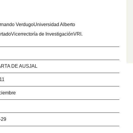
rnando VerdugoUniversidad Alberto
rtadoVicerrectoría de InvestigaciónVRI.
RTA DE AUSJAL
11
ciembre
-29