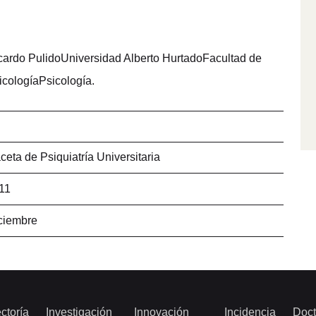
cardo PulidoUniversidad Alberto HurtadoFacultad de
icologíaPsicología.
ceta de Psiquiatría Universitaria
11
ciembre
ctoría
Investigación
Innovación
Incidencia
Doct