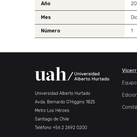
Año
20
Mes
Di
Número
1
Vicerr
Equipo
Universidad Alberto Hurtado
Edicio
Avda. Bernardo O’Higgins 1825
Comité
Metro Los Héroes
Santiago de Chile
Teléfono
+56 2 2692 0200