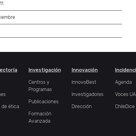
11
ciembre
ectoría
Investigación
Innovación
Incidenc
Centros y
InnovoBest
Agenda
Programas
nes
Investigadores
Voces UA
Publicaciones
 de ética
Dirección
ChileDice
Formación
Avanzada