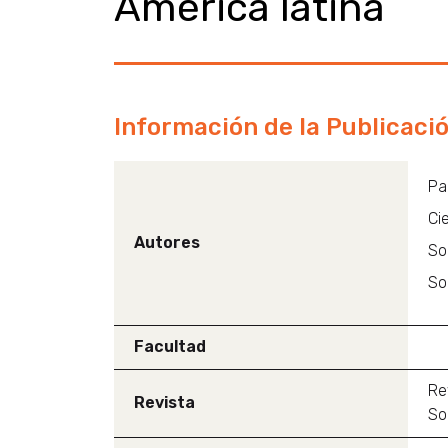
América latina
Información de la Publicaci
Pa
Ci
Autores
So
So
Facultad
Re
Revista
So