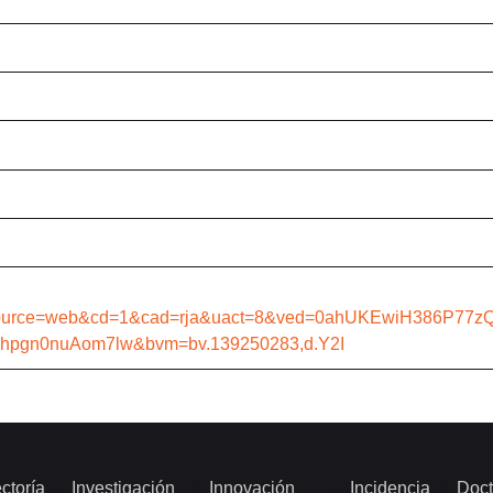
source=web&cd=1&cad=rja&uact=8&ved=0ahUKEwiH386P77
hpgn0nuAom7lw&bvm=bv.139250283,d.Y2I
ctoría
Investigación
Innovación
Incidencia
Doct