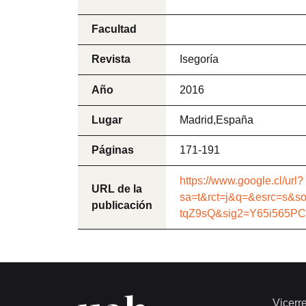
Facultad
Revista
Isegoría
Año
2016
Lugar
Madrid,España
Páginas
171-191
https://www.google.cl/url?
URL de la
sa=t&rct=j&q=&esrc=s&
publicación
tqZ9sQ&sig2=Y65i565PC
Vicerre