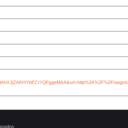
zQAhXJjZAKHYbECrYQFggeMAA&url=http%3A%2F%2Fisegoria
orados