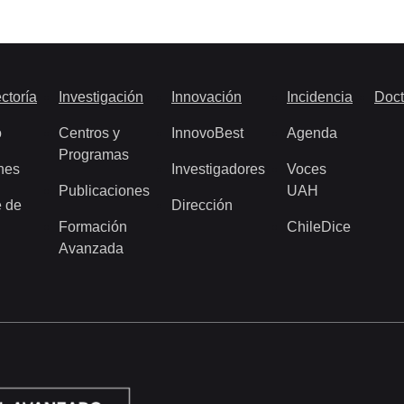
ctoría
Investigación
Innovación
Incidencia
Doct
o
Centros y
InnovoBest
Agenda
Programas
nes
Investigadores
Voces
Publicaciones
UAH
 de
Dirección
Formación
ChileDice
Avanzada