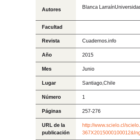
Blanca LarraínUniversida
Autores
Facultad
Revista
Cuadernos.info
Año
2015
Mes
Junio
Lugar
Santiago,Chile
Número
1
Páginas
257-276
URL de la
http://www.scielo.cl/sciel
publicación
367X2015000100012&lng