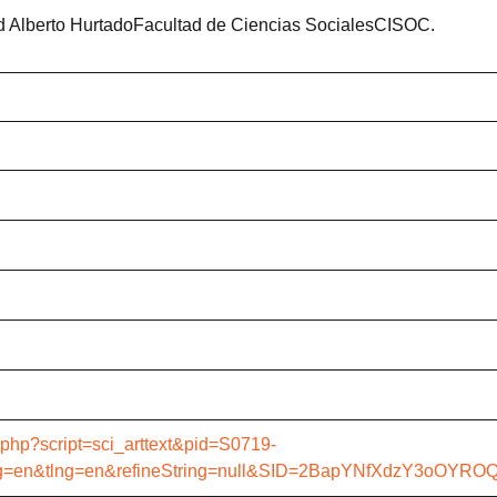
d Alberto HurtadoFacultad de Ciencias SocialesCISOC.
o.php?script=sci_arttext&pid=S0719-
=en&tlng=en&refineString=null&SID=2BapYNfXdzY3oOYROQ