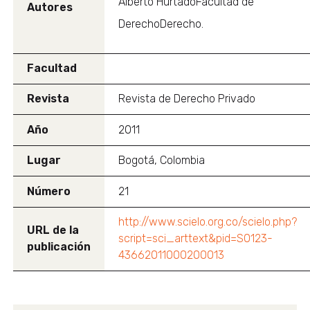
Alberto HurtadoFacultad de
Autores
DerechoDerecho.
Facultad
Revista
Revista de Derecho Privado
Año
2011
Lugar
Bogotá, Colombia
Número
21
http://www.scielo.org.co/scielo.php?
URL de la
script=sci_arttext&pid=S0123-
publicación
43662011000200013