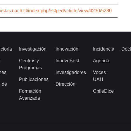
evistas.uach.cl/index.php/estped/article/view/4230/5280
ctoría
Investigación
Innovación
Incidencia
Doct
o
Centros y
InnovoBest
Agenda
Programas
nes
Investigadores
Voces
Publicaciones
UAH
 de
Dirección
Formación
ChileDice
Avanzada