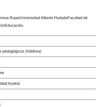
eresa RojasUniversidad Alberto HurtadoFacultad de
iónEducación.
s pedagógicos (Valdivia)
bre
idad Austral
4