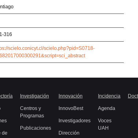
ntiago
1-316
tps://scielo.conicyt.cl/scielo.php?pid=S0718-
682017000300291&script=sci_abstract
ctoría
Investigación
Innovación
Incidencia
Doct
o
Centros y
InnovoBest
Agenda
Programas
nes
Investigadores
Voces
Publicaciones
UAH
 de
Dirección