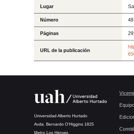
Lugar
Sa
Número
48
Páginas
29
ht
URL de la publicación
65
Vicerre
Equip
Universidad Alberto Hurtado
Edicio
Avda. Bernardo O’Higgins 1825
Comité
Metro Los Héroes