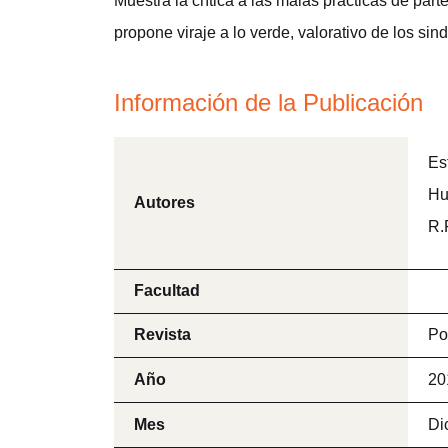
Muestra la crítica a las malas prácticas de part
propone viraje a lo verde, valorativo de los sin
Información de la Publicación
Es
Hu
Autores
R.
Facultad
Revista
Po
Año
20
Mes
Di