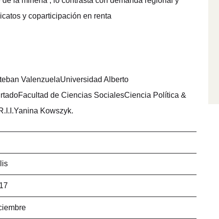
e de la minería , lo contrasta con demanda regional y
dicatos y coparticipación en renta
teban ValenzuelaUniversidad Alberto
rtadoFacultad de Ciencias SocialesCiencia Política &
R.I.I.Yanina Kowszyk.
lis
17
ciembre