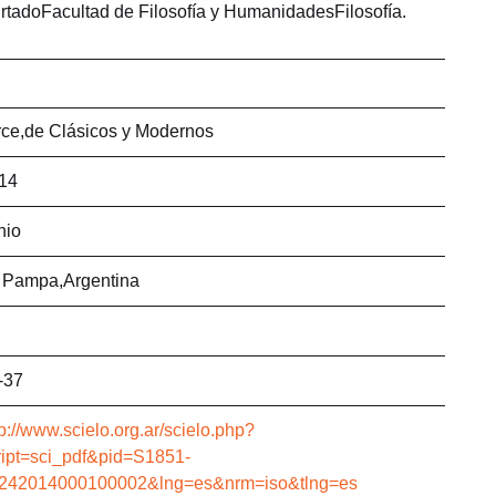
rtadoFacultad de Filosofía y HumanidadesFilosofía.
rce,de Clásicos y Modernos
14
nio
 Pampa,Argentina
-37
tp://www.scielo.org.ar/scielo.php?
ript=sci_pdf&pid=S1851-
242014000100002&lng=es&nrm=iso&tlng=es