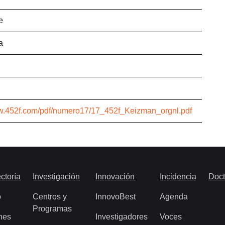
e
a
ww.452f.com/pdf/numero17/17_452f_Keizman_orgnl.pdf
ctoría
Investigación
Innovación
Incidencia
Doct
o
Centros y
InnovoBest
Agenda
Programas
nes
Investigadores
Voces