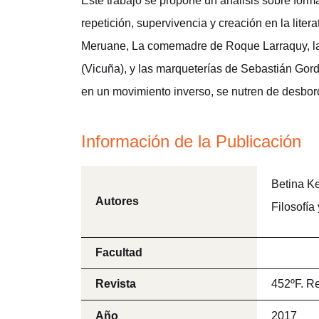
Este trabajo se propone un análisis sobre forma
repetición, supervivencia y creación en la litera
Meruane, La comemadre de Roque Larraquy, las
(Vicuña), y las marqueterías de Sebastián Gord
en un movimiento inverso, se nutren de desbord
Información de la Publicación
Betina K
Autores
Filosofía
Facultad
Revista
452ºF. Re
Año
2017