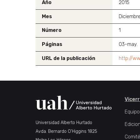
Año
2015
Mes
Diciembr
Número
1
Páginas
03-may.
URL de la publicación
http://ww
Vicerr
Equipo
Universidad Alberto Hurtado
Edicio
Avda. Bernardo O’Higgins 1825
Comité