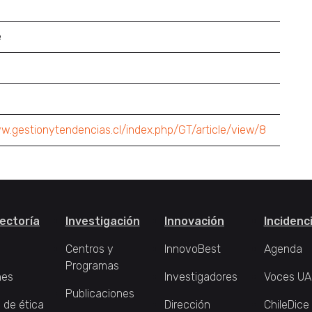
e
w.gestionytendencias.cl/index.php/GT/article/view/8
ectoría
Investigación
Innovación
Incidenc
Centros y
InnovoBest
Agenda
Programas
nes
Investigadores
Voces UA
Publicaciones
 de ética
Dirección
ChileDice