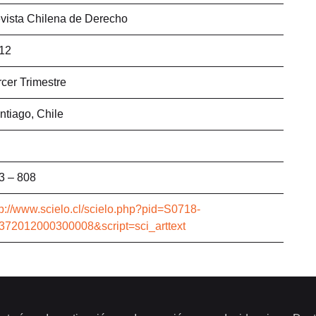
vista Chilena de Derecho
12
rcer Trimestre
ntiago, Chile
3 – 808
tp://www.scielo.cl/scielo.php?pid=S0718-
372012000300008&script=sci_arttext