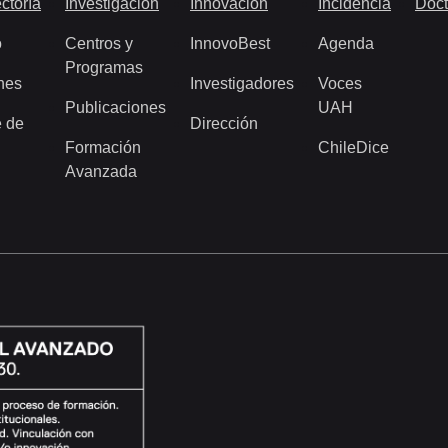
ctoría
Investigación
Innovación
Incidencia
Doct
o
Centros y
InnovoBest
Agenda
Programas
nes
Investigadores
Voces
Publicaciones
UAH
 de
Dirección
Formación
ChileDice
Avanzada