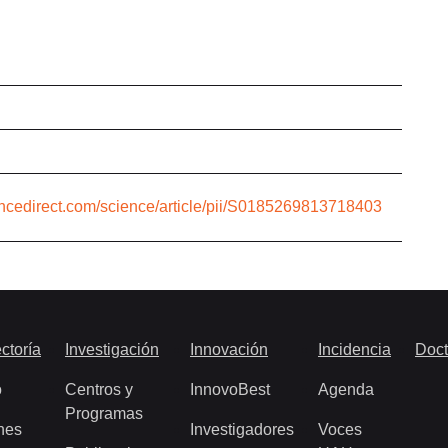
encedirect.com/science/article/pii/S0185269813718403
ctoría
Investigación
Innovación
Incidencia
Doct
o
Centros y
InnovoBest
Agenda
Programas
nes
Investigadores
Voces