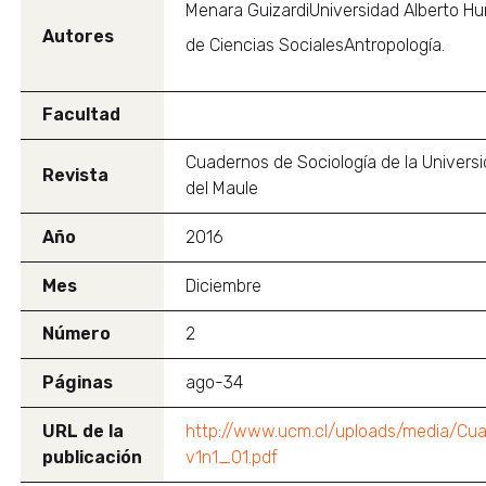
Menara GuizardiUniversidad Alberto H
Autores
de Ciencias SocialesAntropología.
Facultad
Cuadernos de Sociología de la Universi
Revista
del Maule
Año
2016
Mes
Diciembre
Número
2
Páginas
ago-34
URL de la
http://www.ucm.cl/uploads/media/C
publicación
v1n1_01.pdf