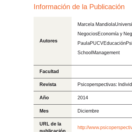
Información de la Publicación
Marcela MandiolaUniversi
NegociosEconomía y Nego
Autores
PaulaPUCVEducaciónPsico
SchoolManagement
Facultad
Revista
Psicoperspectivas: Indivi
Año
2014
Mes
Diciembre
URL de la
http://www.psicoperspecti
publicación