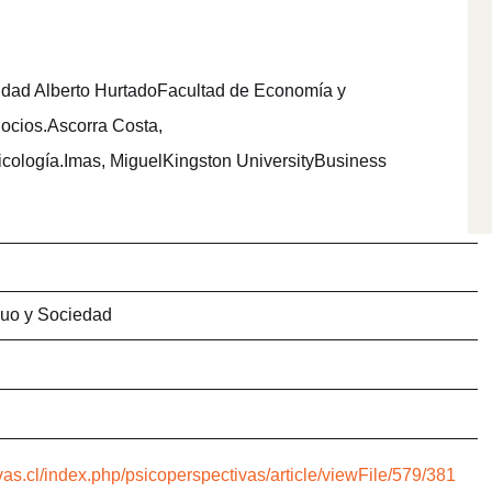
dad Alberto HurtadoFacultad de Economía y
cios.Ascorra Costa,
logía.Imas, MiguelKingston UniversityBusiness
duo y Sociedad
vas.cl/index.php/psicoperspectivas/article/viewFile/579/381