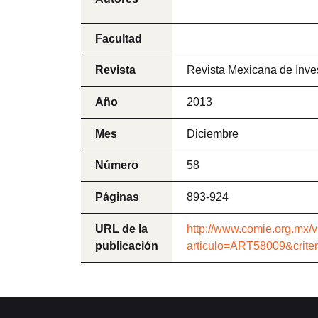
Facultad
Revista
Revista Mexicana de Inve
Año
2013
Mes
Diciembre
Número
58
Páginas
893-924
URL de la
http://www.comie.org.mx/v
publicación
articulo=ART58009&criter